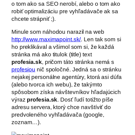
o tom ako sa SEO nerobí, alebo o tom ako
robiť optimalizáciu pre vyhľadávače ak sa
chcete strápniť ;).
Minule som náhodou narazil na web
http://www.maximapoint.sk/
. Len tak som si
ho preklikával a všimol som si, že každá
stránka má ako titulok (title) text
profesia.sk
, pričom táto stránka nemá s
profesiou
nič spoločné. Jedná sa o stránku
nejakej personálne agentúry, ktorá asi dúfa
(alebo tvorca ich webu), že takýmto
spôsobom získa návštevníkov hľadajúcich
výraz
profesia.sk
. Dosť ľudí totižto píše
adresu servera, ktorý chce navštíviť do
predvoleného vyhľadávača (google,
zoznam…).