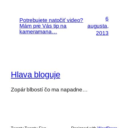
6
Potrebujete natočiť video?
Mám pre Vás tip na
augusta,
kameramana…
2013
Hlava bloguje
Zopár blbostí čo ma napadne…
Twenty Twenty-Five
Designed with
WordPress