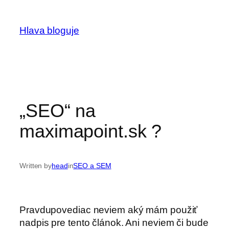
Prejsť
na
Hlava bloguje
obsah
„SEO“ na
maximapoint.sk ?
Written by
head
in
SEO a SEM
Pravdupovediac neviem aký mám použiť
nadpis pre tento článok. Ani neviem či bude