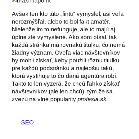
Avšak ten kto túto „fintu“ vymyslel, asi veľa
nerozmýšľal, alebo to bol fakt amatér.
Nielenže im to nefunguje, ale to majú aj
úplne zle vymyslené. Ako som písal, tak
každá stránka má rovnakú titulku, čo nemá
žiadny význam. Oveľa viac návštevníkov
by mohli získať, keby použili rôznu titulku
pre každú podstránku a najlepšiu takú,
ktorá vystihuje to čo daná agentúra robí.
Takto to len vyzerá, že chcú ľahko získať
návštevníkov (ale len chcú), tým že sa
zvezú na vlne popularity
profesia.sk
.
SEO