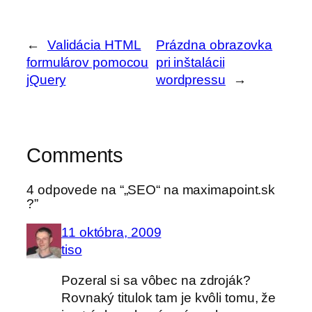
←
Validácia HTML
Prázdna obrazovka
formulárov pomocou
pri inštalácii
jQuery
wordpressu
→
Comments
4 odpovede na “„SEO“ na maximapoint.sk
?”
11 októbra, 2009
tiso
Pozeral si sa vôbec na zdroják?
Rovnaký titulok tam je kvôli tomu, že