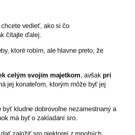
 chcete vedieť, ako si čo
 čítajte ďalej.
y, ktoré robím, ale hlavne preto, že
ovek celým svojím majetkom
, avšak
pri
ná jej konateľom, ktorým môže byť jej
že byť kludne dobrovoľne nezamestnaný a
nok má byť o zakladaní sro.
 dať založiť sro niektorej z mnohých