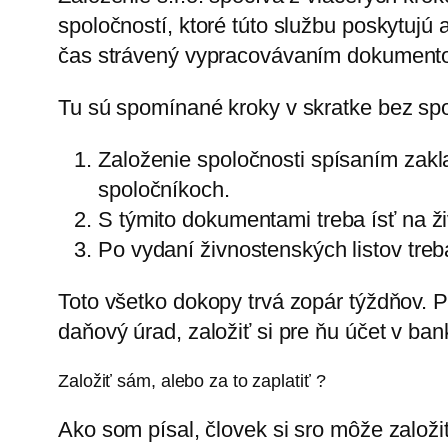
spoločností, ktoré túto službu poskytujú 
čas strávený vypracovávaním dokumento
Tu sú spomínané kroky v skratke bez s
Založenie spoločnosti spísaním zakla
spoločníkoch.
S týmito dokumentami treba ísť na ži
Po vydaní živnostenských listov treb
Toto všetko dokopy trvá zopár týždňov. 
daňový úrad, založiť si pre ňu účet v ba
Založiť sám, alebo za to zaplatiť ?
Ako som písal, človek si sro môže založi