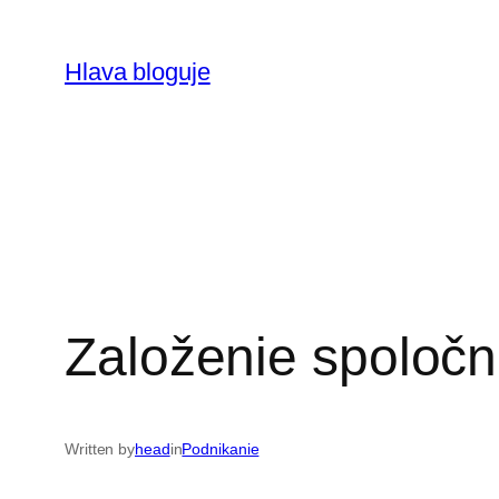
Prejsť
na
Hlava bloguje
obsah
Založenie spoloč
Written by
head
in
Podnikanie