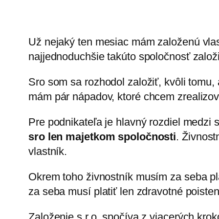
Už nejaký ten mesiac mám založenú vla
najjednoduchšie takúto spoločnosť založiť,
Sro som sa rozhodol založiť, kvôli tomu,
mám pár nápadov, ktoré chcem zrealizovať
Pre podnikateľa je hlavný rozdiel medzi 
sro len majetkom spoločnosti
. Živnost
vlastník.
Okrem toho živnostník musím za seba pla
za seba musí platiť len zdravotné poiste
Založenie s.r.o. spočíva z viacerých krok