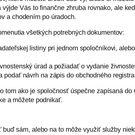
a výjde Vás to finančne zhruba rovnako, ale keď 
v a chodením po úradoch.
pomenutia všetkých potrebných dokumentov:
dateľskej listiny pri jednom spoločníkovi, aleb
vnostenský úrad a požiadať o vydanie živnosten
a podať návrh na zápis do obchodného registra 
Po tom ako je spoločnosť úspečne zapísaná do O
nke a môžete podnikať.
ť buď sám, alebo na to môže využiť služby niekt