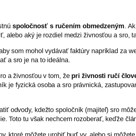
stnú
spoločnosť s ručením obmedzeným
. Ak
 alebo aký je rozdiel medzi živnosťou a sro, tak
 aby som mohol vydávať faktúry napríklad za web
 a sro je na to ideálna.
sro a živnosťou v tom, že
pri živnosti ručí čl
ník je fyzická osoba a sro právnická, zastupova
tiť odvody, kdežto spoločník (majiteľ) sro mô
nie. Toto tu však nechcem rozoberať, keďže člá
ov, ktoré môžete urobiť buď vy, alebo si môžete