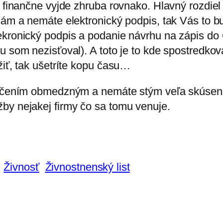
 finančne vyjde zhruba rovnako. Hlavný rozdiel 
sám a nemáte elektronický podpis, tak Vás to bu
ekronický podpis a podanie návrhu na zápis do 
u som nezisťoval). A toto je to kde spostredkov
žiť, tak ušetríte kopu času…
ručením obmedzným a nemáte stým veľa skúsenost
by nejakej firmy čo sa tomu venuje.
Živnosť
Živnostnenský list