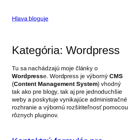
Prejsť
na
Hlava bloguje
obsah
Kategória:
Wordpress
Tu sa nachádzajú moje články o
Wordpress
e. Wordpress je výborný
CMS
(
Content Management System
) vhodný
tak ako pre blogy, tak aj pre jednoduchšie
weby a poskytuje vynikajúce administračné
rozhranie a výbornú rozšíriteľnosť pomocou
rôznych pluginov.