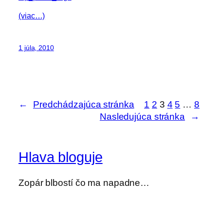
(viac…)
1 júla, 2010
←
Predchádzajúca stránka
1
2
3
4
5
…
8
Nasledujúca stránka
→
Hlava bloguje
Zopár blbostí čo ma napadne…