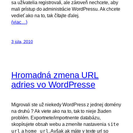
sa užívatelia registrovali, ale zároveň nechcete, aby
mali prístup do administrácie WordPressu. Ak chcete
vedieť ako na to, tak čítajte ďalej.
(viac…)
3 júla, 2010
Hromadná zmena URL
adries vo WordPresse
Migrovali ste už niekedy WordPress z jednej domény
na druhú ? Ak viete ako na to, tak to nieje žiaden
problém. Exportnete/importnente databázu,
skopírujete obsah webu a zmeníte nastavenia
site
url
a
home url
. Avšak ak máte v texte url so