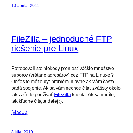
13 apríla, 2011
FileZilla – jednoduché FTP
riešenie pre Linux
Potrebovali ste niekedy preniesť väčšie množstvo
súborov (vrátane adresárov) cez FTP na Linuxe ?
Občas to môže byť problém, hlavne ak Vám často
padá spojenie. Ak sa vám nechce čítať zvášsty okolo,
tak začnite používať
FileZilla
klienta. Ak sa nudíte,
tak kľudne čítajte ďalej ;).
(viac…)
8 júla, 2010