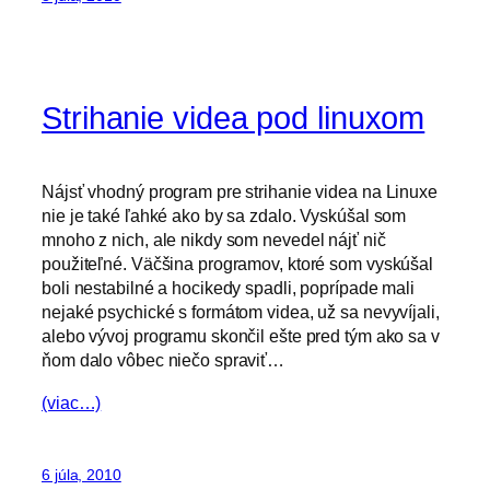
Strihanie videa pod linuxom
Nájsť vhodný program pre strihanie videa na Linuxe
nie je také ľahké ako by sa zdalo. Vyskúšal som
mnoho z nich, ale nikdy som nevedel nájť nič
použiteľné. Väčšina programov, ktoré som vyskúšal
boli nestabilné a hocikedy spadli, poprípade mali
nejaké psychické s formátom videa, už sa nevyvíjali,
alebo vývoj programu skončil ešte pred tým ako sa v
ňom dalo vôbec niečo spraviť…
(viac…)
6 júla, 2010