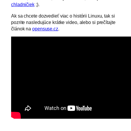
chladničiek
;).
Ak sa chcete dozvedieť viac o histórii Linuxu, tak si
pozrite nasledujúce krátke video, alebo si prečítajte
článok na
opensuse.cz
.