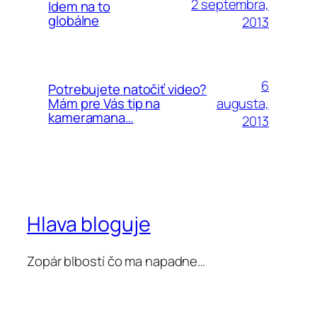
2 septembra,
Idem na to
globálne
2013
6
Potrebujete natočiť video?
augusta,
Mám pre Vás tip na
kameramana…
2013
Hlava bloguje
Zopár blbostí čo ma napadne…