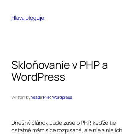
Prejsť
na
Hlava bloguje
obsah
Skloňovanie v PHP a
WordPress
Written by
head
in
PHP
, 
Wordpress
Dnešný článok bude zase o PHP, keďže tie
ostatné mám síce rozpísané, ale nie a nie ich