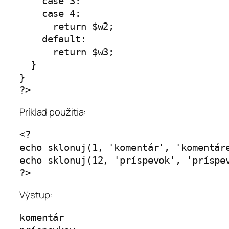
    case 3:

    case 4:

      return $w2;

    default:

      return $w3;

  }

}

Príklad použitia:
<?

echo sklonuj(1, 'komentár', 'komentáre
echo sklonuj(12, 'príspevok', 'príspev
Výstup:
komentár
