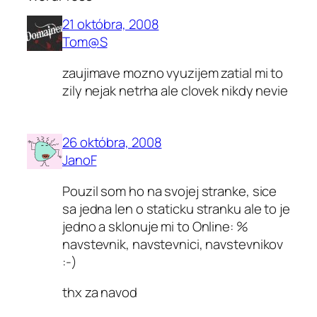
21 októbra, 2008
Tom@S
zaujimave mozno vyuzijem zatial mi to
zily nejak netrha ale clovek nikdy nevie
26 októbra, 2008
JanoF
Pouzil som ho na svojej stranke, sice
sa jedna len o staticku stranku ale to je
jedno a sklonuje mi to Online: %
navstevnik, navstevnici, navstevnikov
:-)
thx za navod