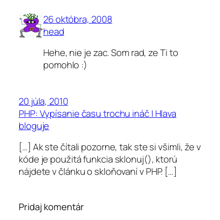
26 októbra, 2008
head
Hehe, nie je zac. Som rad, ze Ti to
pomohlo :)
20 júla, 2010
PHP: Vypísanie času trochu ináč | Hlava
bloguje
[…] Ak ste čítali pozorne, tak ste si všimli, že v
kóde je použitá funkcia sklonuj(), ktorú
nájdete v článku o skloňovaní v PHP. […]
Pridaj komentár