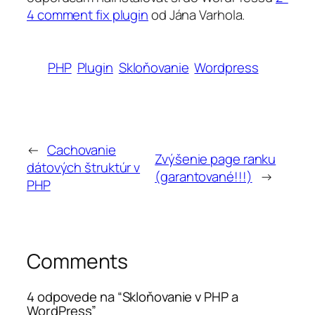
4 comment fix plugin
od Jána Varhola.
PHP
Plugin
Skloňovanie
Wordpress
←
Cachovanie
Zvýšenie page ranku
dátových štruktúr v
(garantované!!!)
→
PHP
Comments
4 odpovede na “Skloňovanie v PHP a
WordPress”