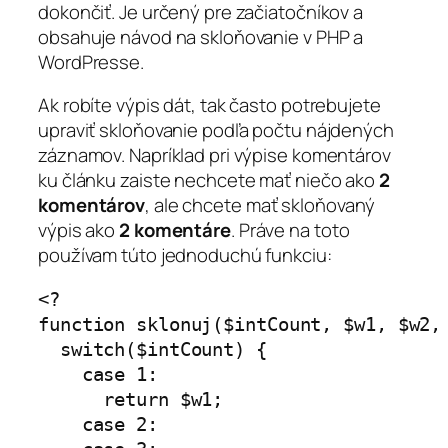
dokončiť. Je určený pre začiatočníkov a
obsahuje návod na skloňovanie v PHP a
WordPresse.
Ak robíte výpis dát, tak často potrebujete
upraviť skloňovanie podľa počtu nájdených
záznamov. Napríklad pri výpise komentárov
ku článku zaiste nechcete mať niečo ako
2
komentárov
, ale chcete mať skloňovaný
výpis ako
2 komentáre
. Práve na toto
používam túto jednoduchú funkciu:
<?

function sklonuj($intCount, $w1, $w2, 
  switch($intCount) {

    case 1:

      return $w1;

    case 2:
