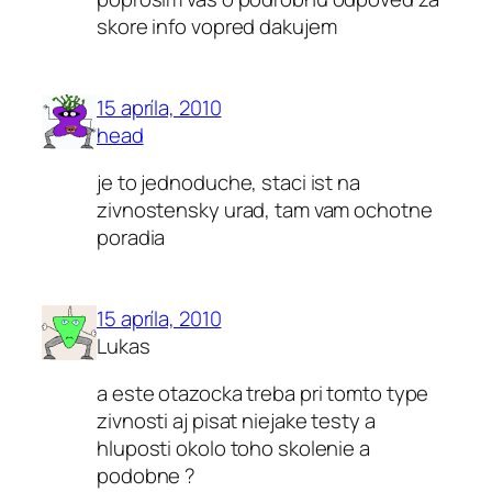
skore info vopred dakujem
15 apríla, 2010
head
je to jednoduche, staci ist na
zivnostensky urad, tam vam ochotne
poradia
15 apríla, 2010
Lukas
a este otazocka treba pri tomto type
zivnosti aj pisat niejake testy a
hluposti okolo toho skolenie a
podobne ?