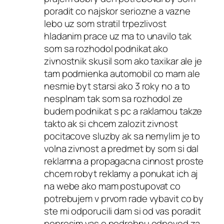
poradit co najskor seriozne a vazne
lebo uz som stratil trpezlivost
hladanim prace uz ma to unavilo tak
som sa rozhodol podnikat ako
zivnostnik skusil som ako taxikar ale je
tam podmienka automobil co mam ale
nesmie byt starsi ako 3 roky no a to
nesplnam tak som sa rozhodol ze
budem podnikat s pc a raklamou takze
takto ak si chcem zalozit zivnost
pocitacove sluzby ak sa nemylim je to
volna zivnost a predmet by som si dal
reklamna a propagacna cinnost proste
chcem robyt reklamy a ponukat ich aj
na webe ako mam postupovat co
potrebujem v prvom rade vybavit co by
ste mi odporucili dam si od vas poradit
poprosim vas o podrobnu odpoved za