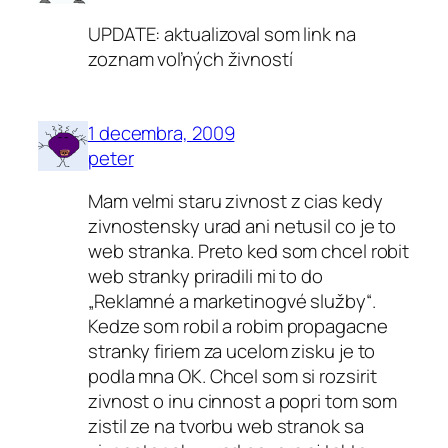
UPDATE: aktualizoval som link na
zoznam voľných živností
1 decembra, 2009
peter
Mam velmi staru zivnost z cias kedy
zivnostensky urad ani netusil co je to
web stranka. Preto ked som chcel robit
web stranky priradili mi to do
„Reklamné a marketinogvé služby“.
Kedze som robil a robim propagacne
stranky firiem za ucelom zisku je to
podla mna OK. Chcel som si rozsirit
zivnost o inu cinnost a popri tom som
zistil ze na tvorbu web stranok sa