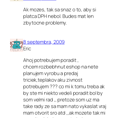
Ak mozes, tak sa snaz o to, aby si
platca DPH nebol. Budes mat len
zbytocne problemy.
8 septembra, 2009
Eric
Ahoj potrebujem poradit ,
chcem rozbebhnut eshop na nete
planujem vyrobu a predaj
triciek,teplakov aku zivnost
potrebujem ??? co mi k tomu treba ak
by ste mi niekto vedeli poradit bol by
som velmi rad ,, pretoze som uz ma
take rady ze sa mam nato vykaslat vraj
mam otvorit sro atd ,,ak mozete tak mi