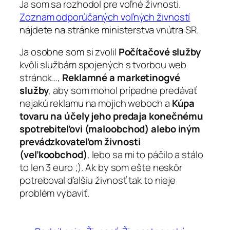
Ja som sa rozhodol pre voľné živnosti.
Zoznam odporúčaných voľných živností
nájdete na stránke ministerstva vnútra SR.
Ja osobne som si zvolil
Počítačové služby
kvôli službám spojených s tvorbou web
stránok…,
Reklamné a marketinogvé
služby
, aby som mohol prípadne predávať
nejakú reklamu na mojich weboch a
Kúpa
tovaru na účely jeho predaja konečnému
spotrebiteľovi (maloobchod) alebo iným
prevádzkovateľom živnosti
(veľkoobchod)
, lebo sa mi to páčilo a stálo
to len 3 euro ;). Ak by som ešte neskôr
potreboval ďalšiu živnosť tak to nieje
problém vybaviť.