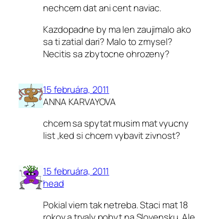
nechcem dat ani cent naviac.
Kazdopadne by ma len zaujimalo ako
sa ti zatial dari? Malo to zmysel?
Necitis sa zbytocne ohrozeny?
15 februára, 2011
ANNA KARVAYOVA
chcem sa spytat musim mat vyucny
list ,ked si chcem vybavit zivnost?
15 februára, 2011
head
Pokial viem tak netreba. Staci mat 18
rokov a trvaly pobyt na Slovensku. Ale