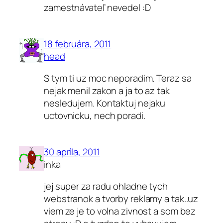
zamestnávateľ nevedel :D
18 februára, 2011
head
S tym ti uz moc neporadim. Teraz sa
nejak menil zakon a ja to az tak
nesledujem. Kontaktuj nejaku
uctovnicku, nech poradi.
30 apríla, 2011
inka
jej super za radu ohladne tych
webstranok a tvorby reklamy a tak..uz
viem ze je to volna zivnost a som bez