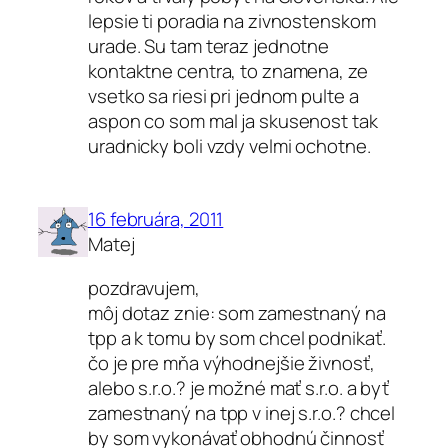
lepsie ti poradia na zivnostenskom
urade. Su tam teraz jednotne
kontaktne centra, to znamena, ze
vsetko sa riesi pri jednom pulte a
aspon co som mal ja skusenost tak
uradnicky boli vzdy velmi ochotne.
16 februára, 2011
Matej
pozdravujem,
môj dotaz znie: som zamestnaný na
tpp a k tomu by som chcel podnikať.
čo je pre mňa výhodnejšie živnosť,
alebo s.r.o.? je možné mať s.r.o. a byť
zamestnaný na tpp v inej s.r.o.? chcel
by som vykonávať obhodnú činnosť