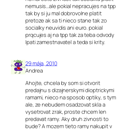
nemusis…ale pokial nepracujes na tpp
tak by si ju mal dobrovolne platit
pretoze ak sa ti nieco stane tak zo
socialky neuvidis ani euro. pokial
prqcujes aj na tpp tak za teba odvody
lpati zamestnavatel a teda si krity.
29 mája, 2010
Andrea
Ahojte, chcela by som si otvorit
predajnu s dizajnerskymi dioptrickymi
ramami, nieco na sposob optiky, s tym
ale, ze nebudem osadzovat skla a
vysetrovat zrak, proste chcem len
predavat ramy. Aky druh zivnosti to
bude? A mozem tieto ramy nakupit v