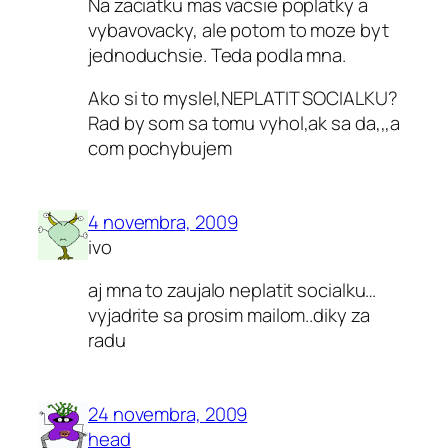
Na zaciatku mas vacsie poplatky a
vybavovacky, ale potom to moze byt
jednoduchsie. Teda podla mna.
Ako si to myslel,NEPLATIT SOCIALKU?
Rad by som sa tomu vyhol,ak sa da,,,a
com pochybujem
4 novembra, 2009
ivo
aj mna to zaujalo neplatit socialku…
vyjadrite sa prosim mailom..diky za
radu
24 novembra, 2009
head