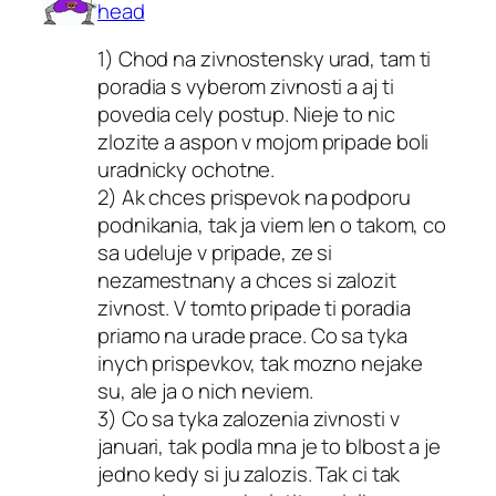
head
1) Chod na zivnostensky urad, tam ti
poradia s vyberom zivnosti a aj ti
povedia cely postup. Nieje to nic
zlozite a aspon v mojom pripade boli
uradnicky ochotne.
2) Ak chces prispevok na podporu
podnikania, tak ja viem len o takom, co
sa udeluje v pripade, ze si
nezamestnany a chces si zalozit
zivnost. V tomto pripade ti poradia
priamo na urade prace. Co sa tyka
inych prispevkov, tak mozno nejake
su, ale ja o nich neviem.
3) Co sa tyka zalozenia zivnosti v
januari, tak podla mna je to blbost a je
jedno kedy si ju zalozis. Tak ci tak