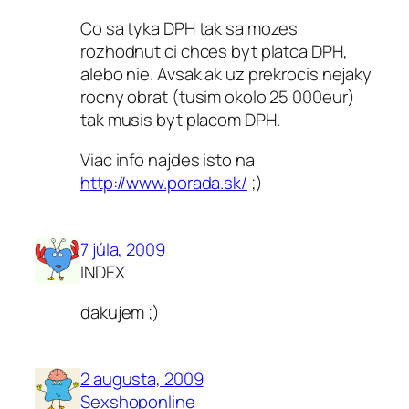
Co sa tyka DPH tak sa mozes
rozhodnut ci chces byt platca DPH,
alebo nie. Avsak ak uz prekrocis nejaky
rocny obrat (tusim okolo 25 000eur)
tak musis byt placom DPH.
Viac info najdes isto na
http://www.porada.sk/
;)
7 júla, 2009
INDEX
dakujem ;)
2 augusta, 2009
Sexshoponline