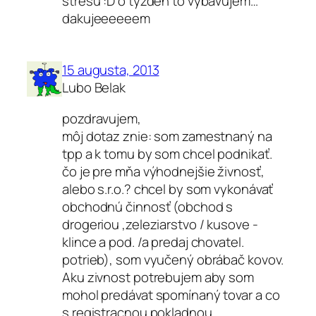
stresu :D o tyzden to vybavujem…
dakujeeeeeem
15 augusta, 2013
Lubo Belak
pozdravujem,
môj dotaz znie: som zamestnaný na
tpp a k tomu by som chcel podnikať.
čo je pre mňa výhodnejšie živnosť,
alebo s.r.o.? chcel by som vykonávať
obchodnú činnosť (obchod s
drogeriou ,zeleziarstvo / kusove -
klince a pod. /a predaj chovatel.
potrieb), som vyučený obrábač kovov.
Aku zivnost potrebujem aby som
mohol predávat spomínaný tovar a co
s registracnou pokladnou.