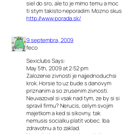
siel do sro, ale to je mimo temu a moc
ti stym takisto neporadim. Mozno skus
http://www.porada.sk/
9 septembra, 2009
feco
Sexiclubs Says:
May 5th, 2009 at 2:52 pm
Zalozenie zivnosti je najjednoduchsi
krok. Horsie to uz bude s danovym
priznanim a so zrusenim zivnosti.
Neuvazoval si vsak nad tym, ze by si si
spravil firmu? Nerucis, celym svojim
majetkom a ked si sikovny, tak
nemusis socialku platit vobec. Iba
zdravotnu a to zaklad.