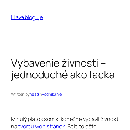
Prejsť
na
Hlava bloguje
obsah
Vybavenie živnosti –
jednoduché ako facka
Written by
head
in
Podnikanie
Minulý piatok som si konečne vybavil živnosť
na
tvorbu web stránok.
Bolo to ešte