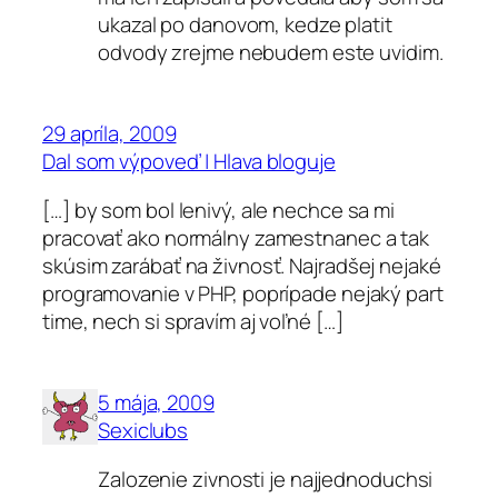
ukazal po danovom, kedze platit
odvody zrejme nebudem este uvidim.
29 apríla, 2009
Dal som výpoveď | Hlava bloguje
[…] by som bol lenivý, ale nechce sa mi
pracovať ako normálny zamestnanec a tak
skúsim zarábať na živnosť. Najradšej nejaké
programovanie v PHP, poprípade nejaký part
time, nech si spravím aj voľné […]
5 mája, 2009
Sexiclubs
Zalozenie zivnosti je najjednoduchsi