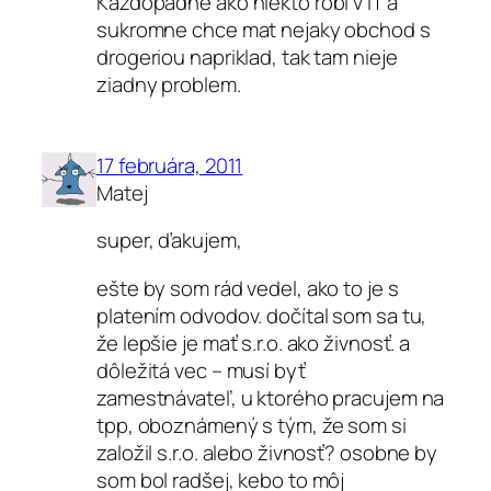
Kazdopadne ako niekto robi v IT a
sukromne chce mat nejaky obchod s
drogeriou napriklad, tak tam nieje
ziadny problem.
17 februára, 2011
Matej
super, ďakujem,
ešte by som rád vedel, ako to je s
platením odvodov. dočítal som sa tu,
že lepšie je mať s.r.o. ako živnosť. a
dôležitá vec – musí byť
zamestnávateľ, u ktorého pracujem na
tpp, oboznámený s tým, že som si
založil s.r.o. alebo živnosť? osobne by
som bol radšej, kebo to môj