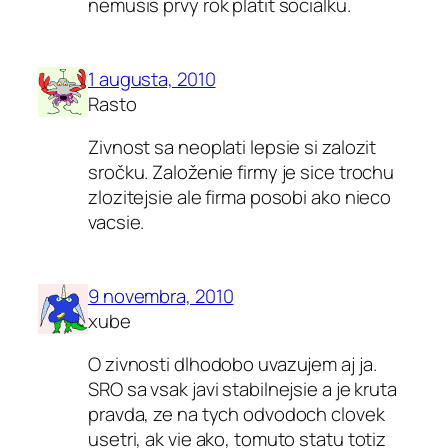
nemusis prvy rok platit socialku.
1 augusta, 2010
Rasto
Zivnost sa neoplati lepsie si zalozit
sročku. Založenie firmy je sice trochu
zlozitejsie ale firma posobi ako nieco
vacsie.
9 novembra, 2010
xube
O zivnosti dlhodobo uvazujem aj ja.
SRO sa vsak javi stabilnejsie a je kruta
pravda, ze na tych odvodoch clovek
usetri, ak vie ako, tomuto statu totiz