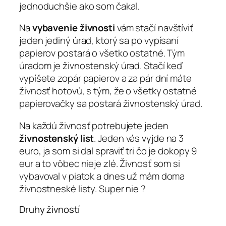
jednoduchšie ako som čakal.
Na
vybavenie živnosti
vám stačí navštíviť
jeden jediný úrad, ktorý sa po vypísaní
papierov postará o všetko ostatné. Tým
úradom je živnostenský úrad. Stačí keď
vypíšete zopár papierov a za pár dní máte
živnosť hotovú, s tým, že o všetky ostatné
papierovačky sa postará živnostenský úrad.
Na každú živnosť potrebujete jeden
živnostenský list
. Jeden vás vyjde na 3
euro, ja som si dal spraviť tri čo je dokopy 9
eur a to vôbec nieje zlé. Živnosť som si
vybavoval v piatok a dnes už mám doma
živnostneské listy. Super nie ?
Druhy živností