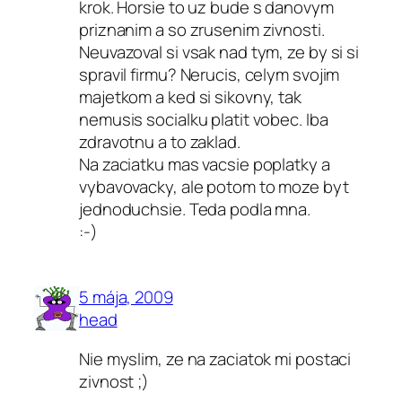
krok. Horsie to uz bude s danovym
priznanim a so zrusenim zivnosti.
Neuvazoval si vsak nad tym, ze by si si
spravil firmu? Nerucis, celym svojim
majetkom a ked si sikovny, tak
nemusis socialku platit vobec. Iba
zdravotnu a to zaklad.
Na zaciatku mas vacsie poplatky a
vybavovacky, ale potom to moze byt
jednoduchsie. Teda podla mna.
:-)
5 mája, 2009
head
Nie myslim, ze na zaciatok mi postaci
zivnost ;)