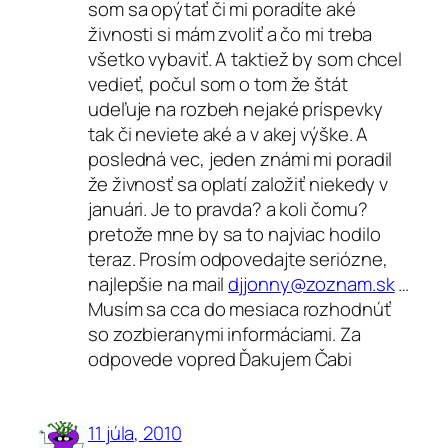
som sa opýtať či mi poradíte aké
živnosti si mám zvoliť a čo mi treba
všetko vybaviť. A taktiež by som chcel
vedieť, počul som o tom že štát
udeľuje na rozbeh nejaké príspevky
tak či neviete aké a v akej výške. A
posledná vec, jeden známi mi poradil
že živnosť sa oplatí založiť niekedy v
januári. Je to pravda? a koli čomu?
pretože mne by sa to najviac hodilo
teraz. Prosím odpovedajte seriózne,
najlepšie na mail
djjonny@zoznam.sk
…
Musím sa cca do mesiaca rozhodnúť
so zozbieranymi informáciami. Za
odpovede vopred Ďakujem Čabi
11 júla, 2010