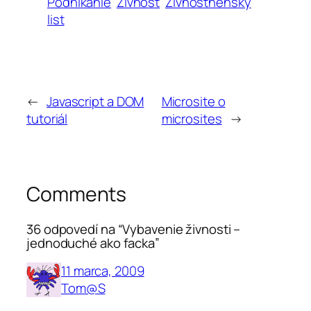
Podnikanie
Živnosť
Živnostnenský
list
←
Javascript a DOM
Microsite o
tutoriál
microsites
→
Comments
36 odpovedí na “Vybavenie živnosti –
jednoduché ako facka”
11 marca, 2009
Tom@S