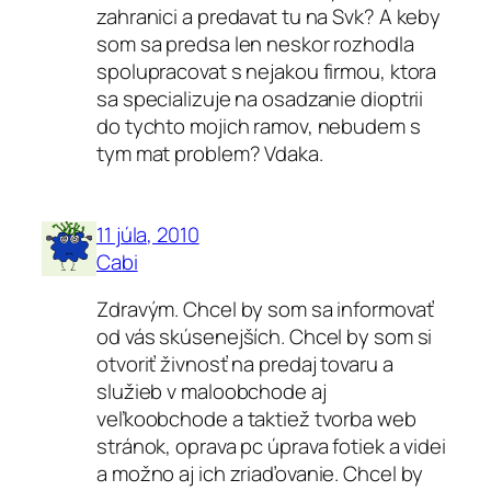
zahranici a predavat tu na Svk? A keby
som sa predsa len neskor rozhodla
spolupracovat s nejakou firmou, ktora
sa specializuje na osadzanie dioptrii
do tychto mojich ramov, nebudem s
tym mat problem? Vdaka.
11 júla, 2010
Cabi
Zdravým. Chcel by som sa informovať
od vás skúsenejších. Chcel by som si
otvoriť živnosť na predaj tovaru a
služieb v maloobchode aj
veľkoobchode a taktiež tvorba web
stránok, oprava pc úprava fotiek a videi
a možno aj ich zriaďovanie. Chcel by