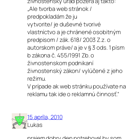
zivnostensky urad pozera aj takto:
„Ale tvorba web stránok /
predpokladám že ju
vytvorite/ je duševné tvorivé
vlastníctvo a je chránené osobitným
predpisom / zák. 618/ 2003 Z.z. o
autorskom práve/ a je v § 3 ods. 1 písm
b zákona č. 455/1991 Zb. o
živnostenskom podnikaní
živnostenský zákon/ vylúčené z jeho
režimu.
V prípade ak web stránku používate na
reklamu tak ide o reklamnú činnosť.“
15 apríla, 2010
Lukas
prajem dobry den potreboval by som