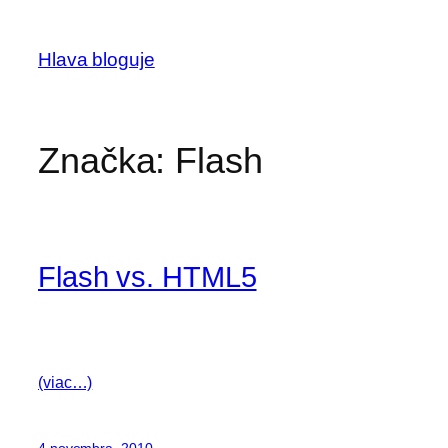
Prejsť
na
Hlava bloguje
obsah
Značka:
Flash
Flash vs. HTML5
(viac…)
4 novembra, 2010