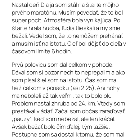
Nastal deň D a ja som stál na štarte môjho
prvého maratónu. Musím povedať, že to bol
super pocit. Atmosféra bola vynikajúca. Po
štarte hrala hudba, ľudia tlieskali a my sme
bežali. Vedel som, že to nemôžem prehánať
a musím isť na istotu. Cieľ bol dôjsť do cieľa v
časovom limite 6 hodín.
Prvú polovicu som dal celkom v pohode.
Dával som si pozor nech to neprepálim a ako
som písal šiel som na istotu. Čas som mal
tiež celkom v poriadku (asi 2:25). Ani nohy
ma neboleli až tak veľmi, tak to bolo ok.
Problém nastal zhruba od 24. km. Vtedy som
prestával vládať. Začal som občas zaraďovať
„pauzy“, keď som nebežal, ale len kráčal.
Avšak bežať bolo čím ďalej, tým ťažšie.
Postupne som sa dostal k tomu, že som mal