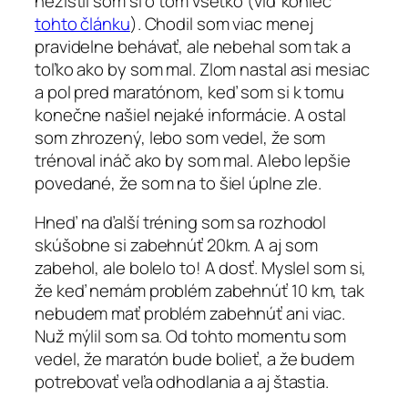
nezistil som si o tom všetko (viď koniec
tohto článku
). Chodil som viac menej
pravidelne behávať, ale nebehal som tak a
toľko ako by som mal. Zlom nastal asi mesiac
a pol pred maratónom, keď som si k tomu
konečne našiel nejaké informácie. A ostal
som zhrozený, lebo som vedel, že som
trénoval ináč ako by som mal. Alebo lepšie
povedané, že som na to šiel úplne zle.
Hneď na ďalší tréning som sa rozhodol
skúšobne si zabehnúť 20km. A aj som
zabehol, ale bolelo to! A dosť. Myslel som si,
že keď nemám problém zabehnúť 10 km, tak
nebudem mať problém zabehnúť ani viac.
Nuž mýlil som sa. Od tohto momentu som
vedel, že maratón bude bolieť, a že budem
potrebovať veľa odhodlania a aj štastia.