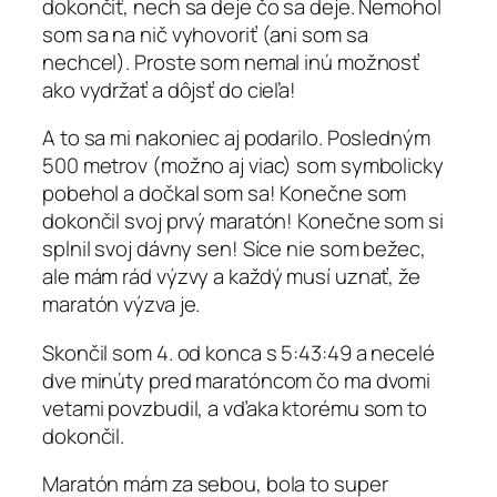
dokončiť, nech sa deje čo sa deje. Nemohol
som sa na nič vyhovoriť (ani som sa
nechcel). Proste som nemal inú možnosť
ako vydržať a dôjsť do cieľa!
A to sa mi nakoniec aj podarilo. Posledným
500 metrov (možno aj viac) som symbolicky
pobehol a dočkal som sa! Konečne som
dokončil svoj prvý maratón! Konečne som si
splnil svoj dávny sen! Síce nie som bežec,
ale mám rád výzvy a každý musí uznať, že
maratón výzva je.
Skončil som 4. od konca s 5:43:49 a necelé
dve minúty pred maratóncom čo ma dvomi
vetami povzbudil, a vďaka ktorému som to
dokončil.
Maratón mám za sebou, bola to super