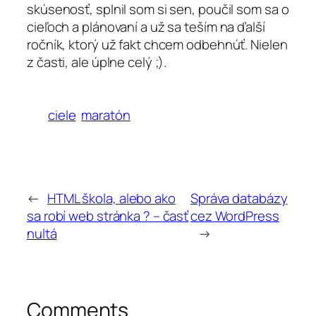
skúsenosť, splnil som si sen, poučil som sa o
cieľoch a plánovaní a už sa teším na ďalší
ročník, ktorý už fakt chcem odbehnúť. Nielen
z časti, ale úplne celý ;).
ciele
maratón
←
HTML škola, alebo ako
Správa databázy
sa robí web stránka ? – časť
cez WordPress
nultá
→
Comments