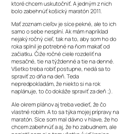
ktoré chcem uskutočniť. A jedným z nich
bolo zabehnúť košický maratón 2011.
Mať zoznam cieľov je síce pekné, ale to ich
samo o sebe nesplní. Ak mám napríklad
nejaký ročný cieľ, tak na to, aby som ho do
roka splnil je potrebné na ňom makať od
začiatku. Čiže ročné ciele rozdeliť na
mesačné, tie na týždenné a tie na denné.
Všetko treba robiť postupne, nedá sa to
spraviť zo dňa na deň. Teda
nepredpokladám, že niekto si na rok
naplánuje, to čo dokáže spraviť za deň ;).
Ale okrem plánov aj treba vedieť, že čo
vlastné robím. A to sa týka mojej prípravy na
maratón. Síce som mal dávno v hlave, že ho
chcem zabehnúť a aj, že ho zabudnem, ale