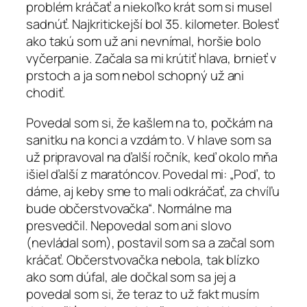
problém kráčať a niekoľko krát som si musel
sadnúť. Najkritickejší bol 35. kilometer. Bolesť
ako takú som už ani nevnímal, horšie bolo
vyčerpanie. Začala sa mi krútiť hlava, brnieť v
prstoch a ja som nebol schopný už ani
chodiť.
Povedal som si, že kašlem na to, počkám na
sanitku na konci a vzdám to. V hlave som sa
už pripravoval na ďalší ročník, keď okolo mňa
išiel ďalší z maratóncov. Povedal mi: „Poď, to
dáme, aj keby sme to mali odkráčať, za chvíľu
bude občerstvovačka“. Normálne ma
presvedčil. Nepovedal som ani slovo
(nevládal som), postavil som sa a začal som
kráčať. Občerstvovačka nebola, tak blízko
ako som dúfal, ale dočkal som sa jej a
povedal som si, že teraz to už fakt musím