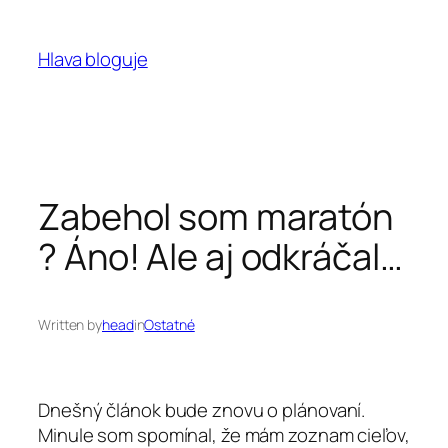
Prejsť
na
Hlava bloguje
obsah
Zabehol som maratón
? Áno! Ale aj odkráčal…
Written by
head
in
Ostatné
Dnešný článok bude znovu o plánovaní.
Minule som spomínal, že mám zoznam cieľov,