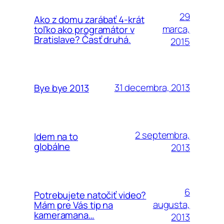
29
Ako z domu zarábať 4-krát
marca,
toľko ako programátor v
Bratislave? Časť druhá.
2015
31 decembra, 2013
Bye bye 2013
2 septembra,
Idem na to
globálne
2013
6
Potrebujete natočiť video?
augusta,
Mám pre Vás tip na
kameramana…
2013