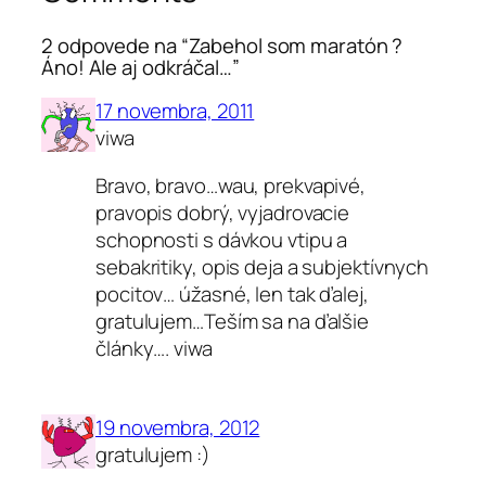
2 odpovede na “Zabehol som maratón ?
Áno! Ale aj odkráčal…”
17 novembra, 2011
viwa
Bravo, bravo…wau, prekvapivé,
pravopis dobrý, vyjadrovacie
schopnosti s dávkou vtipu a
sebakritiky, opis deja a subjektívnych
pocitov… úžasné, len tak ďalej,
gratulujem…Teším sa na ďalšie
články…. viwa
19 novembra, 2012
gratulujem :)